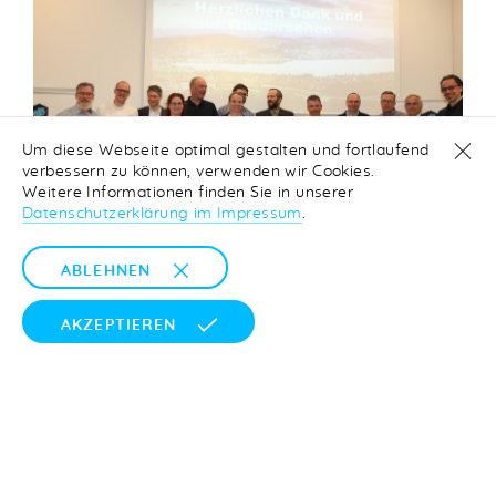
Um diese Webseite optimal gestalten und fortlaufend
verbessern zu können, verwenden wir Cookies.
Weitere Informationen finden Sie in unserer
Datenschutzerklärung im Impressum
.
ABLEHNEN
AKZEPTIEREN
Die Berufsbildnerkonferenz
Ein Schritt in die Branchen-Zukunft, der am 28.
Januar 2018 zum ersten Mal begangen wurde,
um die wichtigsten Themen der Elektriker-
Berufsbildung zu diskutieren. EIT.zürich