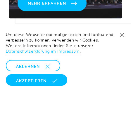
MEHR ERFAHREN
Um diese Webseite optimal gestalten und fortlaufend
verbessern zu können, verwenden wir Cookies.
Diplomfeier der
Weitere Informationen finden Sie in unserer
Datenschutzerklärung im Impressum
.
Elektroberufe 2023
ABLEHNEN
6. JULI 2023
AKZEPTIEREN
MEHR ERFAHREN