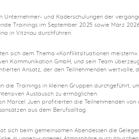
en Unternehmer- und Kaderschulungen der vergang
nende Trainings im September 2025 sowie März 202
ina in Vitznau durchführen.
en sich dem Thema «Konfliktsituationen meistern».
Juen Kommunikation GmbH, und sein Team überzeug
ntierten Ansatz, der den Teilnehmenden wertvolle, 
n die Trainings in kleinen Gruppen durchgeführt, u
tensiven Austausch zu ermöglichen.
on Marcel Juen profitierten die Teilnehmenden von 
sansätzen aus dem Berufsalltag.
bat sich beim gemeinsamen Abendessen die Gelegen
drücke in ungezwungener Atmosphäre auszutauschen