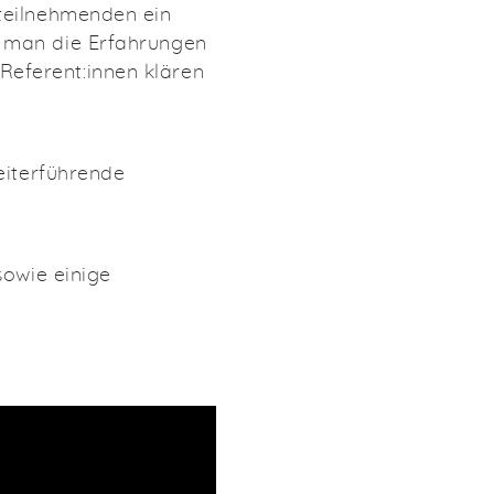
zteilnehmenden ein
o man die Erfahrungen
eferent:innen klären
eiterführende
sowie einige